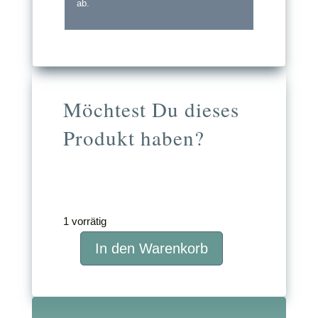
ab.
Möchtest Du dieses
Produkt haben?
299,00
€
inkl. MwSt.
1 vorrätig
In den Warenkorb
Resilienz
für
Frauen
in