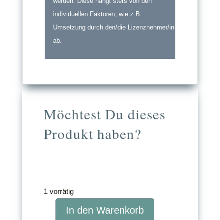
werden. Diese hängt stets von den
individuellen Faktoren, wie z.B.
Umsetzung durch den/die Lizenznehmer/in
ab.
Möchtest Du dieses
Produkt haben?
349,00
€
inkl. MwSt.
1 vorrätig
In den Warenkorb
Reiki