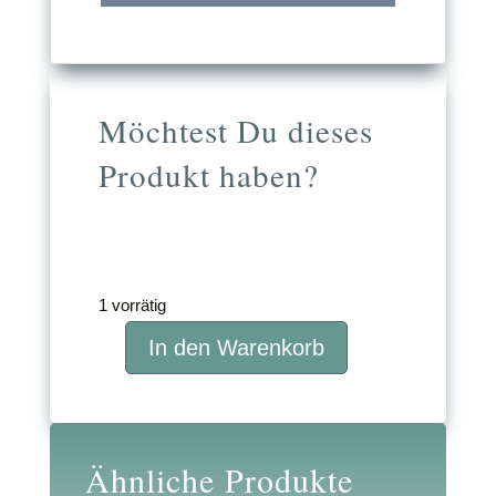
Möchtest Du dieses
Produkt haben?
349,00
€
inkl. MwSt.
1 vorrätig
In den Warenkorb
Chakren
und
Energiearbeit
für
Ähnliche Produkte
Einsteiger